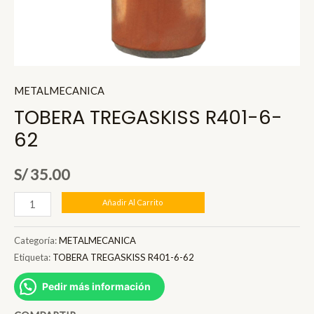
METALMECANICA
TOBERA TREGASKISS R401-6-
62
S/
35.00
TOBERA
Añadir Al Carrito
TREGASKISS
R401-
Categoría:
METALMECANICA
6-
Etiqueta:
TOBERA TREGASKISS R401-6-62
62
Pedir más información
cantidad