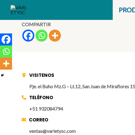
Ir
PRO
al
contenido
COMPARTIR
VISITENOS
Pje. el Buho Mz.G – Lt.12, San Juan de Miraflores 1
TELÉFONO
+51 932084794
CORREO
ventas@varietysc.com