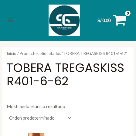
Ir
al
contenido
S/
0.00
Main
Menu
Inicio
/ Productos etiquetados “TOBERA TREGASKISS R401-6-62”
TOBERA TREGASKISS
R401-6-62
Mostrando el único resultado