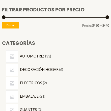
FILTRAR PRODUCTOS POR PRECIO
P
P
Filtrar
Precio:
S/ 30
—
S/ 40
r
r
e
e
CATEGORÍAS
c
c
3
i
i
AUTOMOTRIZ
33
3
o
o
6
p
DECORACIÓN HOGAR
6
p
r
í
á
2
r
o
ELECTRICOS
2
n
x
p
o
d
i
i
2
r
d
EMBALAJE
21
u
1
o
u
c
3
o
o
p
d
GUANTES
3
c