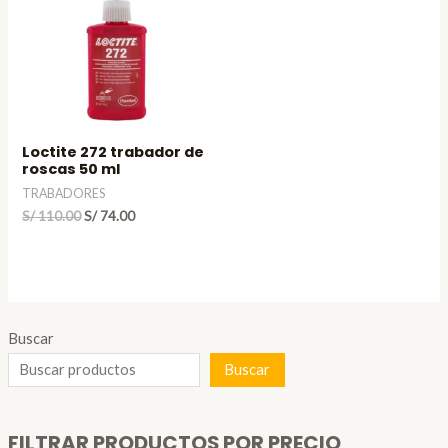
Loctite 272 trabador de
roscas 50 ml
TRABADORES
El
El
S/
110.00
S/
74.00
precio
precio
original
actual
era:
es:
S/ 110.00.
S/ 74.00.
Buscar
Buscar
FILTRAR PRODUCTOS POR PRECIO