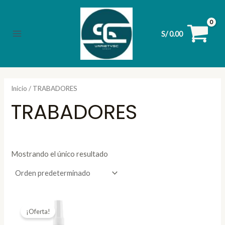
Ir
al
contenido
S/
0.00
Main
Menu
Inicio
/ TRABADORES
TRABADORES
Mostrando el único resultado
¡Oferta!