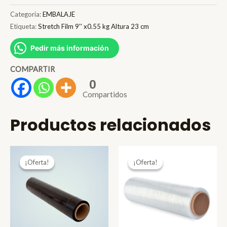
9''
Categoría:
EMBALAJE
x0.55
Etiqueta:
Stretch Film 9'' x0.55 kg Altura 23 cm
kg
Pedir más información
Altura
23
COMPARTIR
cm
0
Compartidos
cantidad
Productos relacionados
¡Oferta!
¡Oferta!
¡Oferta!
¡Oferta!