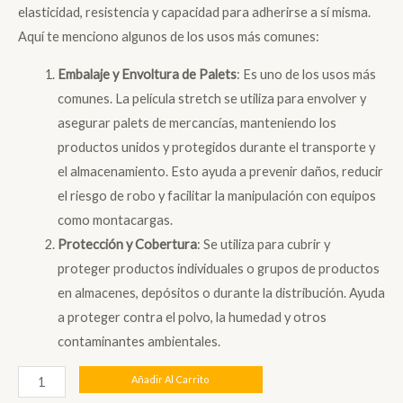
original
actual
elasticidad, resistencia y capacidad para adherirse a sí misma.
era:
es:
Aquí te menciono algunos de los usos más comunes:
S/ 20.00.
S/ 15.00.
Embalaje y Envoltura de Palets
: Es uno de los usos más
comunes. La película stretch se utiliza para envolver y
asegurar palets de mercancías, manteniendo los
productos unidos y protegidos durante el transporte y
el almacenamiento. Esto ayuda a prevenir daños, reducir
el riesgo de robo y facilitar la manipulación con equipos
como montacargas.
Protección y Cobertura
: Se utiliza para cubrir y
proteger productos individuales o grupos de productos
en almacenes, depósitos o durante la distribución. Ayuda
a proteger contra el polvo, la humedad y otros
contaminantes ambientales.
Stretch
Añadir Al Carrito
Film