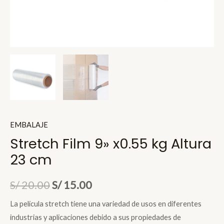
EMBALAJE
Stretch Film 9» x0.55 kg Altura
23 cm
El
El
S/
20.00
S/
15.00
precio
precio
La película stretch tiene una variedad de usos en diferentes
industrias y aplicaciones debido a sus propiedades de