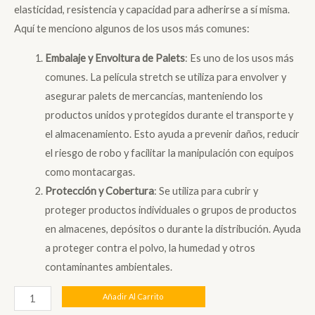
original
actual
elasticidad, resistencia y capacidad para adherirse a sí misma.
era:
es:
Aquí te menciono algunos de los usos más comunes:
S/ 43.00.
S/ 38.00.
Embalaje y Envoltura de Palets
: Es uno de los usos más
comunes. La película stretch se utiliza para envolver y
asegurar palets de mercancías, manteniendo los
productos unidos y protegidos durante el transporte y
el almacenamiento. Esto ayuda a prevenir daños, reducir
el riesgo de robo y facilitar la manipulación con equipos
como montacargas.
Protección y Cobertura
: Se utiliza para cubrir y
proteger productos individuales o grupos de productos
en almacenes, depósitos o durante la distribución. Ayuda
a proteger contra el polvo, la humedad y otros
contaminantes ambientales.
Stretch
Añadir Al Carrito
Film