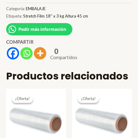
18''
Categoría:
EMBALAJE
x
Etiqueta:
Stretch Film 18'' x 3 kg Altura 45 cm
3
Pedir más información
kg
Altura
COMPARTIR
45
0
Compartidos
cm
cantidad
Productos relacionados
¡Oferta!
¡Oferta!
¡Oferta!
¡Oferta!