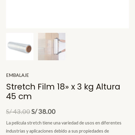
EMBALAJE
Stretch Film 18» x 3 kg Altura
45 cm
El
El
S/
43.00
S/
38.00
precio
precio
La película stretch tiene una variedad de usos en diferentes
industrias y aplicaciones debido a sus propiedades de