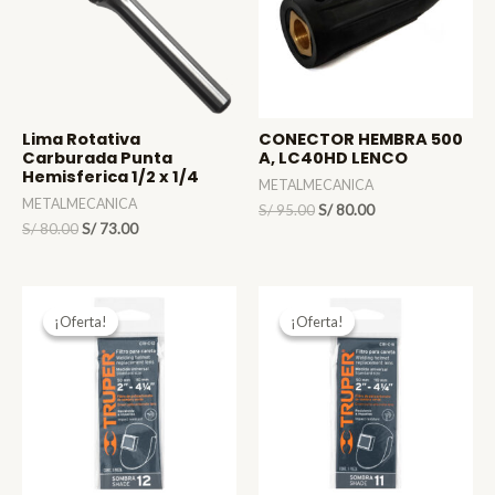
Lima Rotativa
CONECTOR HEMBRA 500
Carburada Punta
A, LC40HD LENCO
Hemisferica 1/2 x 1/4
METALMECANICA
METALMECANICA
El
El
S/
95.00
S/
80.00
El
El
precio
precio
S/
80.00
S/
73.00
precio
precio
original
actual
original
actual
era:
es:
era:
es:
S/ 95.00.
S/ 80.00.
S/ 80.00.
S/ 73.00.
¡Oferta!
¡Oferta!
¡Oferta!
¡Oferta!