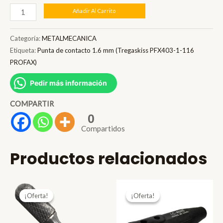
Punta
Añadir Al Carrito
de
contacto
Categoría:
METALMECANICA
1.6
Etiqueta:
Punta de contacto 1.6 mm (Tregaskiss PFX403-1-116
PROFAX)
mm
(Tregaskiss
Pedir más información
PFX403-
COMPARTIR
1-
0
116
Compartidos
PROFAX)
cantidad
Productos relacionados
¡Oferta!
¡Oferta!
¡Oferta!
¡Oferta!