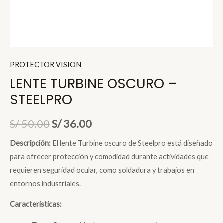
PROTECTOR VISION
LENTE TURBINE OSCURO –
STEELPRO
El
El
S/
50.00
S/
36.00
precio
precio
Descripción:
El lente Turbine oscuro de Steelpro está diseñado
para ofrecer protección y comodidad durante actividades que
original
actual
requieren seguridad ocular, como soldadura y trabajos en
era:
es:
entornos industriales.
S/ 50.00.
S/ 36.00.
Características: