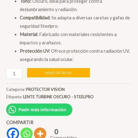
Tono:
Oscuro, ideal para proteger contra
deslumbramiento y radiación.
Compatibilidad:
Se adapta a diversas caretas y gafas de
seguridad Steelpro.
Material:
Fabricado con materiales resistentes a
impactos y arañazos.
Protección UV:
Ofrece protección contra radiación UV,
asegurando la salud ocular.
LENTE
Añadir Al Carrito
TURBINE
OSCURO
Categoría:
PROTECTOR VISION
-
Etiqueta:
LENTE TURBINE OSCURO - STEELPRO
STEELPRO
Pedir más información
cantidad
COMPARTIR
0
Compartidos