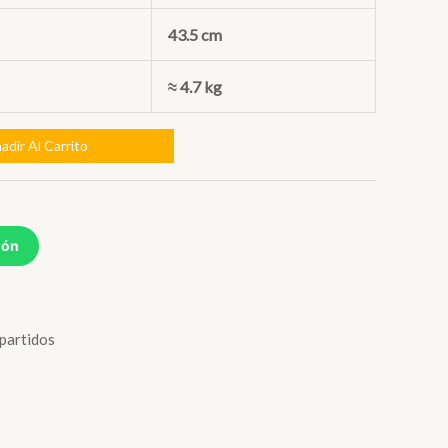
43.5 cm
≈ 4.7 kg
adir Al Carrito
ión
artidos