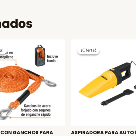
nados
a!
a!
¡Oferta!
¡Oferta!
 CON GANCHOS PARA
ASPIRADORA PARA AUTO 1