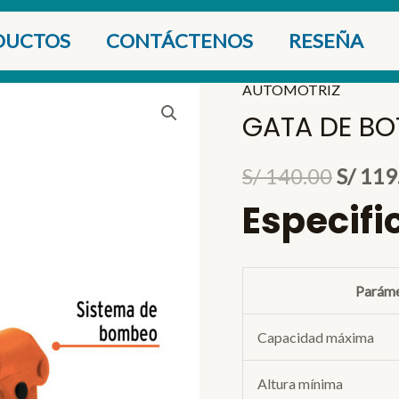
DUCTOS
CONTÁCTENOS
RESEÑA
AUTOMOTRIZ
GATA DE BOT
El
S/
140.00
S/
119
Especifi
precio
origin
era:
Parám
S/ 140
Capacidad máxima
Altura mínima