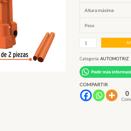
Altura máxima
Peso
GATA
Añ
DE
BOTELLA
Categoría:
AUTOMOTRIZ
6T
Pedir más informac
TRUPER
14814
COMPARTIR
0
cantidad
Comp