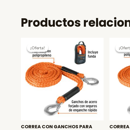
Productos relacio
¡Oferta!
¡Oferta!
¡Ofert
¡Ofert
CORREA CON GANCHOS PARA
CORREA