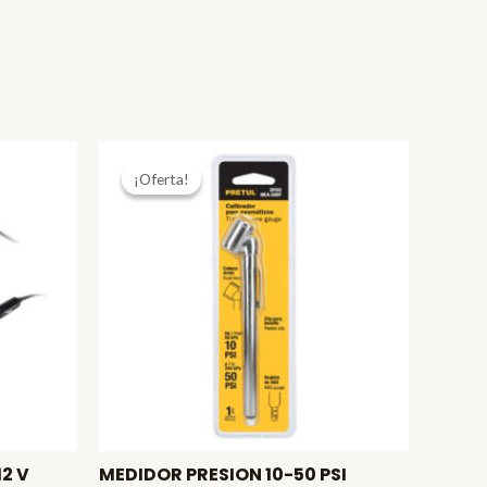
¡Oferta!
¡Oferta!
2 V
MEDIDOR PRESION 10-50 PSI