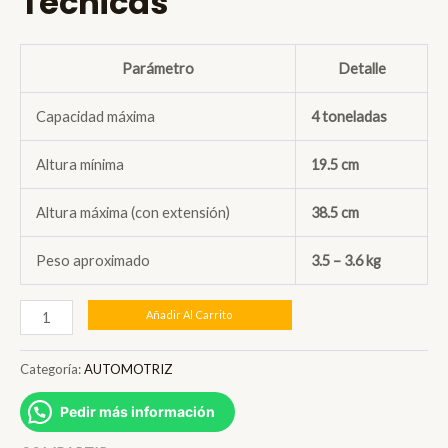
Técnicas
original
actual
era:
es:
Parámetro
Detalle
S/ 115.00.
S/ 92.00.
Capacidad máxima
4 toneladas
Altura mínima
19.5 cm
Altura máxima (con extensión)
38.5 cm
Peso aproximado
3.5 – 3.6 kg
GATA
Añadir Al Carrito
DE
BOTELLA
Categoría:
AUTOMOTRIZ
4T
Pedir más información
TRUPER
14812