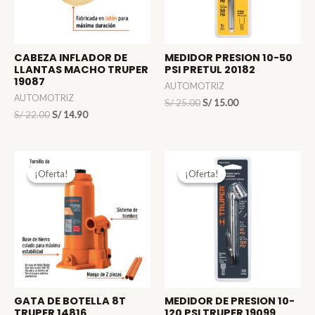
CABEZA INFLADOR DE
MEDIDOR PRESION 10-50
LLANTAS MACHO TRUPER
PSI PRETUL 20182
19087
AUTOMOTRIZ
AUTOMOTRIZ
El
El
S/
25.00
S/
15.00
El
El
precio
precio
S/
22.00
S/
14.90
precio
precio
original
actual
original
actual
era:
es:
era:
es:
S/ 25.00.
S/ 15.00.
S/ 22.00.
S/ 14.90.
¡Oferta!
¡Oferta!
¡Oferta!
¡Oferta!
GATA DE BOTELLA 8T
MEDIDOR DE PRESION 10-
TRUPER 14816
120 PSI TRUPER 19099