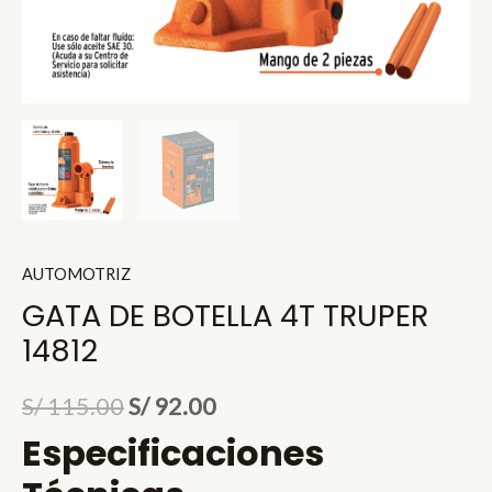
AUTOMOTRIZ
GATA DE BOTELLA 4T TRUPER
14812
El
El
S/
115.00
S/
92.00
Especificaciones
precio
precio