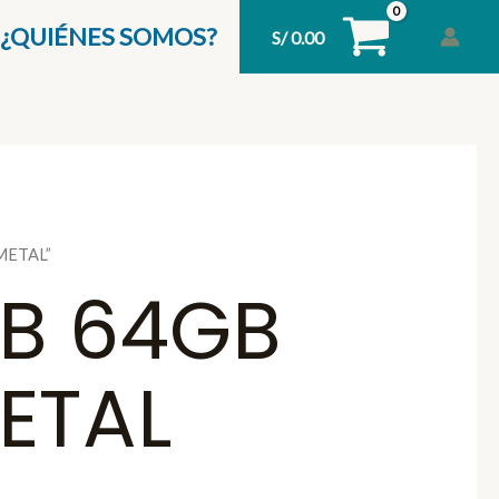
¿QUIÉNES SOMOS?
S/
0.00
METAL”
B 64GB
ETAL