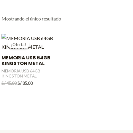
Mostrando el único resultado
¡Oferta!
MEMORIA USB 64GB
KINGSTON METAL
MEMORIA USB 64GB
KINGSTON METAL
El
El
S/
45.00
S/
35.00
precio
precio
original
actual
era:
es:
S/ 45.00.
S/ 35.00.