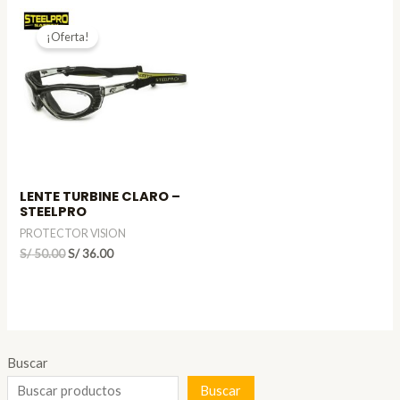
¡Oferta!
LENTE TURBINE CLARO –
STEELPRO
PROTECTOR VISION
El
El
S/
50.00
S/
36.00
precio
precio
original
actual
era:
es:
S/ 50.00.
S/ 36.00.
Buscar
Buscar