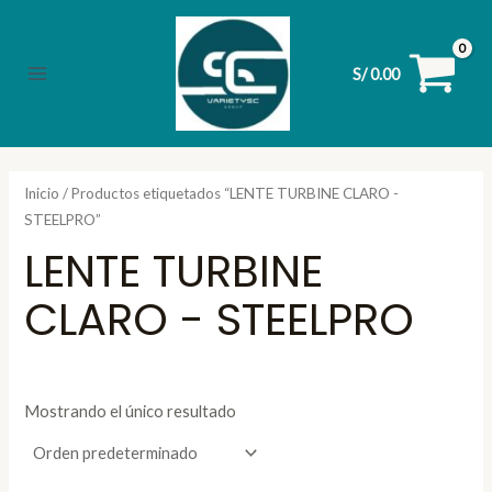
Ir
al
contenido
S/
0.00
Main
Menu
Inicio
/ Productos etiquetados “LENTE TURBINE CLARO -
STEELPRO”
LENTE TURBINE
CLARO - STEELPRO
Mostrando el único resultado