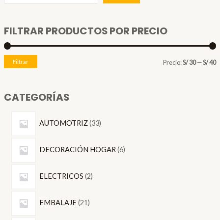
FILTRAR PRODUCTOS POR PRECIO
P
P
Filtrar
Precio:
S/ 30
—
S/ 40
r
r
e
e
CATEGORÍAS
c
c
3
i
i
AUTOMOTRIZ
33
3
o
o
6
p
DECORACIÓN HOGAR
6
p
r
í
á
2
r
o
ELECTRICOS
2
n
x
p
o
d
i
i
2
r
d
EMBALAJE
21
u
1
o
u
c