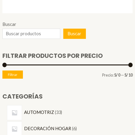
era:
es:
S/ 9.00.
S/ 7.00.
Buscar
Buscar
FILTRAR PRODUCTOS POR PRECIO
P
P
Filtrar
Precio:
S/ 0
—
S/ 10
r
r
e
e
CATEGORÍAS
c
c
3
i
i
AUTOMOTRIZ
33
3
o
o
6
p
DECORACIÓN HOGAR
6
p