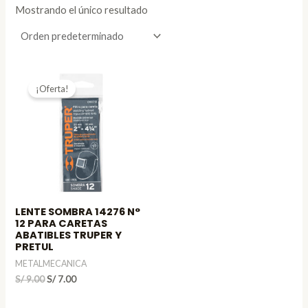
Mostrando el único resultado
¡Oferta!
LENTE SOMBRA 14276 N°
12 PARA CARETAS
ABATIBLES TRUPER Y
PRETUL
METALMECANICA
El
El
S/
9.00
S/
7.00
precio
precio
original
actual