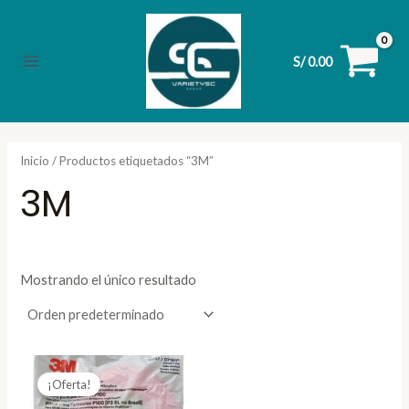
Ir
al
contenido
S/
0.00
Main
Menu
Inicio
/ Productos etiquetados “3M”
3M
Mostrando el único resultado
¡Oferta!