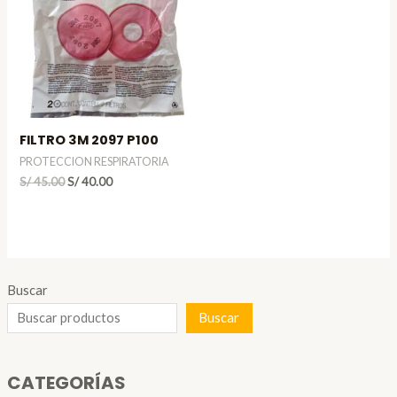
FILTRO 3M 2097 P100
PROTECCION RESPIRATORIA
El
El
S/
45.00
S/
40.00
precio
precio
original
actual
era:
es:
S/ 45.00.
S/ 40.00.
Buscar
Buscar
CATEGORÍAS